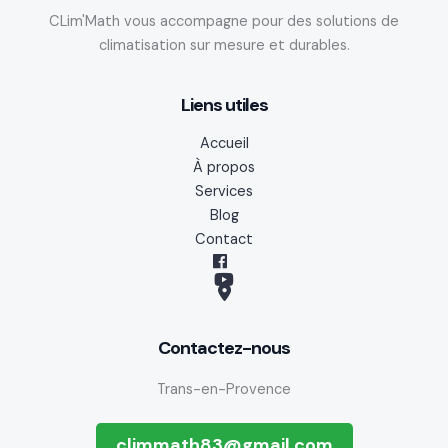
CLim'Math vous accompagne pour des solutions de
climatisation sur mesure et durables.
Liens utiles
Accueil
À propos
Services
Blog
Contact
G
o
Contactez-nous
o
g
Trans-en-Provence
l
e
climmath83@gmail.com