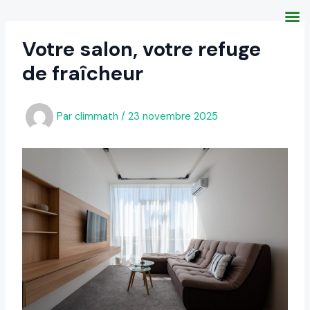
Aller
au
contenu
Votre salon, votre refuge
de fraîcheur
Par
climmath
/
23 novembre 2025